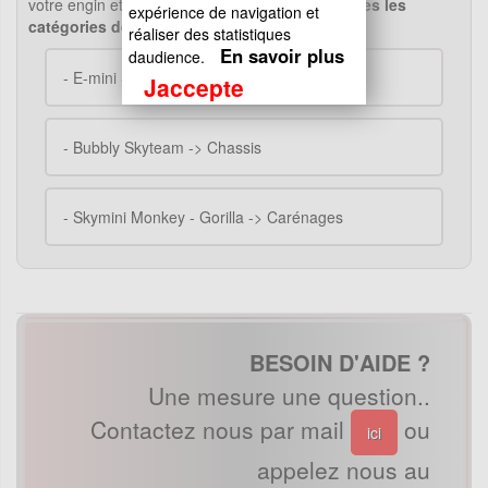
votre engin et vérifier la compatibiliter..(
Voir toutes les
expérience de navigation et
catégories de ce produit..
)
réaliser des statistiques
En savoir plus
daudience.
-
E-mini Skyteam -> Carénages
Jaccepte
-
Bubbly Skyteam -> Chassis
-
Skymini Monkey - Gorilla -> Carénages
BESOIN D'AIDE ?
Une mesure une question..
Contactez nous par mail
ou
ici
appelez nous au