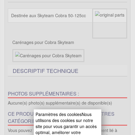
Destinée aux Skyteam Cobra 50-125cc
Carénages pour Cobra Skyteam
DESCRIPTIF TECHNIQUE
PHOTOS SUPPLÉMENTAIRES :
Aucune(s) photo(s) supplémentaire(s) de disponible(s)
CE PRODUIT EST PROPOSÉ DANS D'AUTRES
Paramètres des cookiesNous
utilisons des cookies sur notre
CATÉGORIES
site pour vous garantir un accès
Vous pouvez trouver ici le même produit directement lié à
optimal, améliorer votre