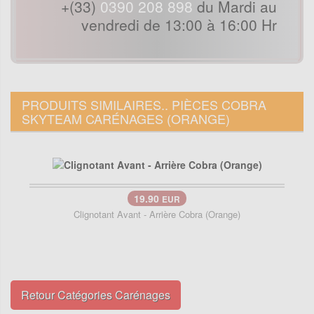
+(33)
0390 208 898
du Mardi au
vendredi de 13:00 à 16:00 Hr
PRODUITS SIMILAIRES.. PIÈCES COBRA
SKYTEAM CARÉNAGES (ORANGE)
19.90
EUR
Clignotant Avant - Arrière Cobra (Orange)
Retour Catégories Carénages