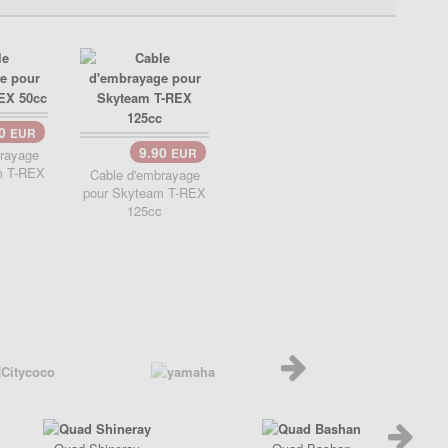
90
EUR
9.90
rayage
EUR
m T-REX
Cable d'embrayage
pour Skyteam T-REX
125cc