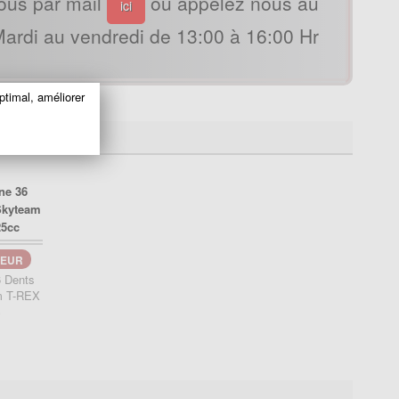
ous par mail
ou appelez nous au
ici
ardi au vendredi de 13:00 à 16:00 Hr
ptimal, améliorer
EUR
 Dents
m T-REX
c