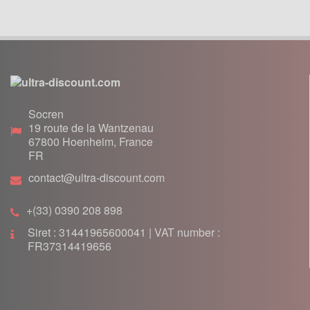
Lanceur
Moteur
Pneumatique
Poignée
Poignées de Lanceur
Refroidissement
Socren
Transmission
19 route de la Wantzenau
67800
Hoenheim, France
PIÈCES POCKET RÉPLIQUE
FR
R1
contact@ultra-discount.com
Allumage
Câbles de frein
+(33) 0390 208 898
Carburation
Siret : 31441965600041 | VAT number :
Carenage
FR37314419656
Chassis
Électrique
Embrayage