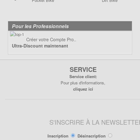
Pocket Bike
Dirt Bike
Poignée de Lanceur
Pot d'échappement
Poignée, cables
Roulements
Pot d'échappement
Transmission
Pour les Professionnels
Refroidissement
Transmission
Créer votre Compte Pro..
PIÈCES QUAD ÉLECTRIQUE
Ultra-Discount maintenant
CRZ
PIÈCES RACING POCKET ZPF
Carénage
Allumage
Chassis
SERVICE
Amortisseur de direction
Electrique
Service client:
Câbles
Freinage
Pour plus d'informations,
Carburation
cliquez ici
Pneumatique
Embout tuning et valves
Transmission
Embrayage
Freinage
S'INSCRIRE À LA NEWSLETTE
Joint
Kit Nos
Inscription
Désinscription