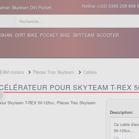
Hotline +(33) 0390 208 898 M
ashan Skyteam Dirt Pocket..
ASHAN
DIRT BIKE
POCKET BIKE
SKYTEAM
SCOOTER
TEAM motors
Pièces Trex Skyteam
Cables
CÉLÉRATEUR POUR SKYTEAM T-REX 5
Description:
Ce cable d'ac
50-125cc...