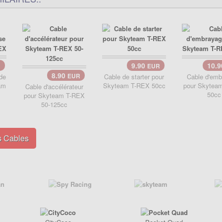
9.90
10.
R
EUR
8.90
de
EUR
Cable de starter pour
Cable d'emb
am
Skyteam T-REX 50cc
pour Skytea
Cable d'accélérateur
50cc
pour Skyteam T-REX
50-125cc
s Cables