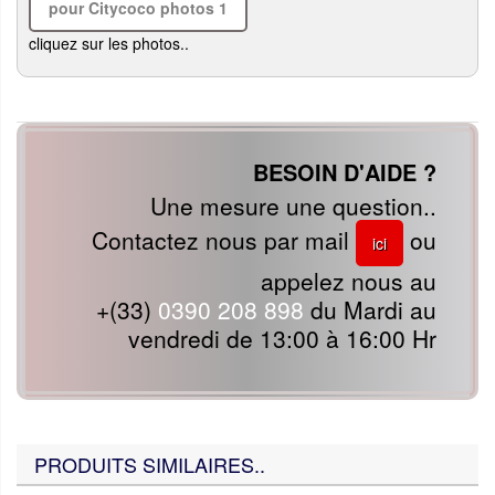
cliquez sur les photos..
BESOIN D'AIDE ?
Une mesure une question..
Contactez nous par mail
ou
ici
appelez nous au
+(33)
0390 208 898
du Mardi au
vendredi de 13:00 à 16:00 Hr
PRODUITS SIMILAIRES..