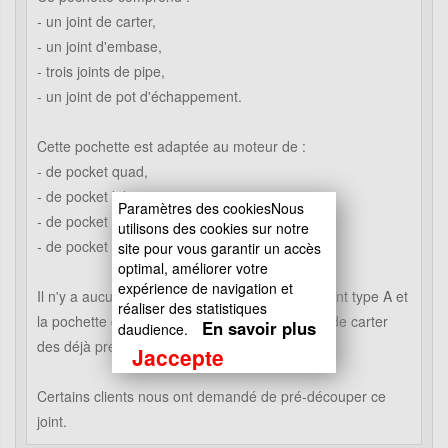
- un joint de carter,
- un joint d'embase,
- trois joints de pipe,
- un joint de pot d'échappement.
Cette pochette est adaptée au moteur de :
- de pocket quad,
- de pocket bike cross,
Paramètres des cookiesNous
- de pocket bike course
utilisons des cookies sur notre
- de pocket supermotard.
site pour vous garantir un accès
optimal, améliorer votre
expérience de navigation et
Il n'y a aucun différence entre la pochette de joint type A et
réaliser des statistiques
la pochette de joint type B, simplement le joint de carter
En savoir plus
daudience.
des déjà pré-découpé dans une pochette.
Jaccepte
Certains clients nous ont demandé de pré-découper ce
joint.