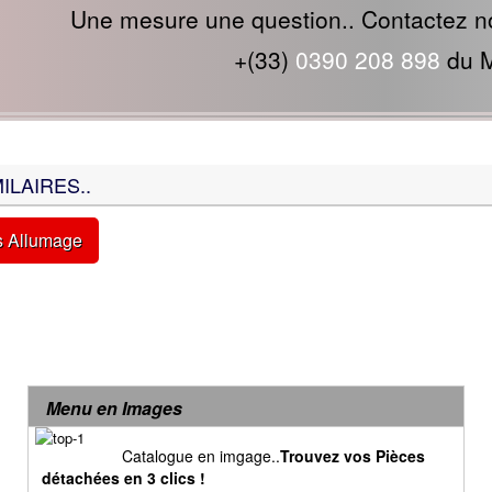
Une mesure une question.. Contactez n
+(33)
0390 208 898
du M
ILAIRES..
s Allumage
Menu en Images
Catalogue en imgage..
Trouvez vos Pièces
détachées en 3 clics !