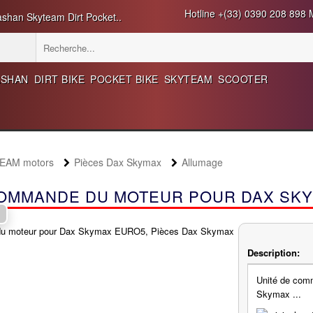
Hotline +(33) 0390 208 898 M
ashan Skyteam Dirt Pocket..
ASHAN
DIRT BIKE
POCKET BIKE
SKYTEAM
SCOOTER
TEAM motors
Pièces Dax Skymax
Allumage
COMMANDE DU MOTEUR POUR DAX SK
Description:
Unité de com
Skymax ...