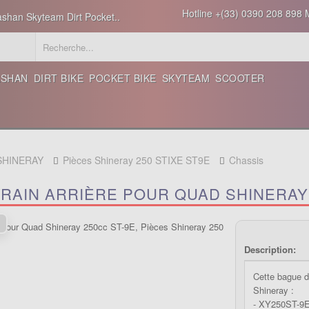
Hotline +(33) 0390 208 898 M
ashan Skyteam Dirt Pocket..
ASHAN
DIRT BIKE
POCKET BIKE
SKYTEAM
SCOOTER
 SHINERAY
Pièces Shineray 250 STIXE ST9E
Chassis
RAIN ARRIÈRE POUR QUAD SHINERAY 
Description:
Cette bague d
Shineray :
- XY250ST-9E