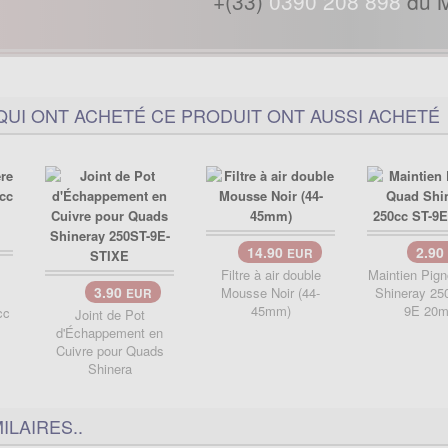
+(33)
0390 208 898
du M
QUI ONT ACHETÉ CE PRODUIT ONT AUSSI ACHETÉ
14.90
2.90
EUR
Filtre à air double
Maintien Pig
3.90
Mousse Noir (44-
Shineray 25
EUR
45mm)
9E 20
cc
Joint de Pot
d'Échappement en
Cuivre pour Quads
Shinera
ILAIRES..