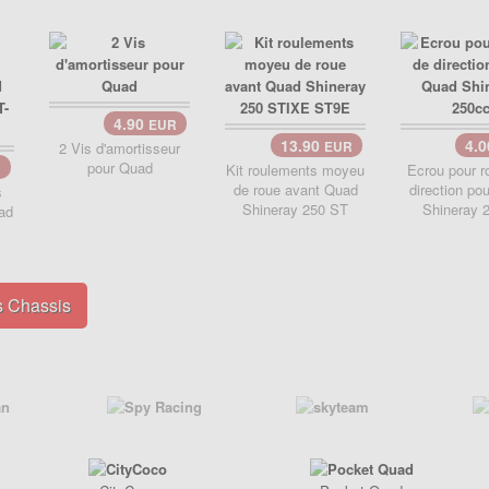
4.90
EUR
13.90
4.
2 Vis d'amortisseur
EUR
pour Quad
R
Kit roulements moyeu
Ecrou pour r
de roue avant Quad
direction po
s
Shineray 250 ST
Shineray 
uad
s Chassis