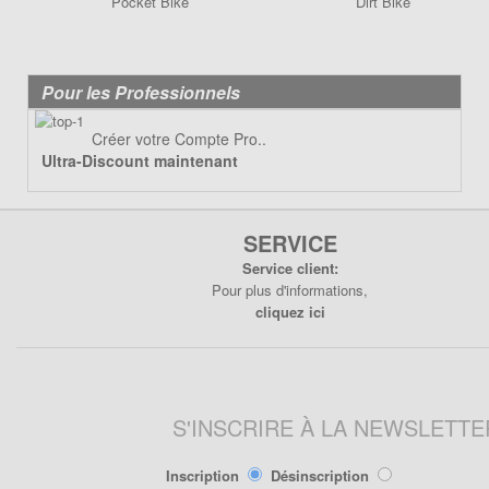
Lanceur
Pocket Bike
Dirt Bike
Moteur
Pneumatique
Pour les Professionnels
Poignée
Poignées de Lanceur
Créer votre Compte Pro..
Refroidissement
Ultra-Discount maintenant
Transmission
PIÈCES POCKET RÉPLIQUE
SERVICE
R1
Service client:
Pour plus d'informations,
Allumage
cliquez ici
Câbles de frein
Carburation
Carenage
Chassis
S'INSCRIRE À LA NEWSLETTE
Électrique
Inscription
Désinscription
Embrayage