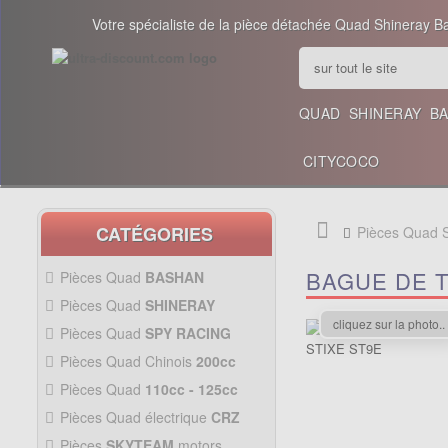
Votre spécialiste de la pièce détachée Quad Shineray B
QUAD
SHINERAY
B
CITYCOCO
CATÉGORIES
Pièces Quad
BAGUE DE T
Pièces Quad
BASHAN
200CC BS200S3
Pièces Quad
SHINERAY
PIÈCES 350CC
cliquez sur la photo..
Pièces Quad
SPY RACING
PIÈCES QUAD SPY250F1
Pièces Quad Chinois
200cc
PIÈCES QUAD CHINOIS
Pièces Quad
110cc - 125cc
200CC
PIÈCES QUAD
110CC -
Pièces Quad électrique
CRZ
125CC
Allumage Quad
PIÈCES QUAD
Pièces
SKYTEAM
motors