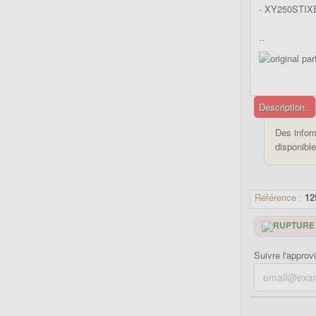
- XY250STIX
..
Description..
Des infor
disponible
Référence :
12
Suivre l'approv