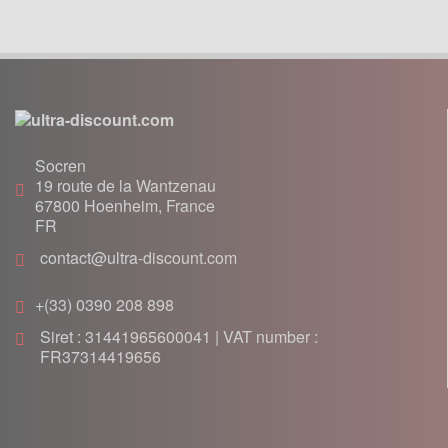
Freinage
Joints
Lanceur
Moteur
Pneumatique
Poignée, cables
Socren
19 route de la Wantzenau
Pot d'échappement
67800
Hoenheim, France
Roulement
FR
Transmission
contact@ultra-discount.com
+(33) 0390 208 898
Siret : 31441965600041 | VAT number :
FR37314419656