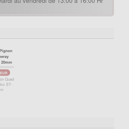
ardi au vendredi de 13:00 à 16:00 Hr
EUR
non Quad
0cc ST-
mm