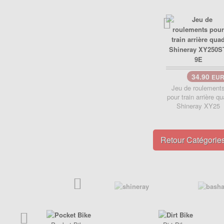
Poignée de Lanceur
Pot d'échappement
Poignée, cables
Roulements
Pot d'échappement
Transmission
Refroidissement
Transmission
PIÈCES QUAD ÉLECTRIQUE
CRZ
34.90
EU
PIÈCES RACING POCKET ZPF
Jeu de roulement
Carénage
pour train arrière q
Allumage
Chassis
Shineray XY25
Amortisseur de direction
Electrique
Câbles
Freinage
Retour Catégorie
Carburation
Pneumatique
Embout tuning et valves
Transmission
Embrayage
Freinage
Joint
Kit Nos