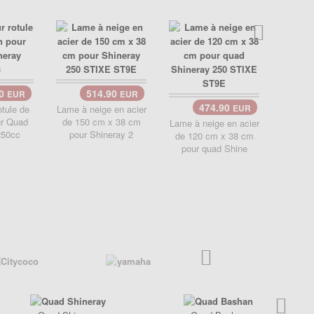
00
514.90
EUR
EUR
474.90
otule de
Lame à neige en acier
EUR
Amorti
ur Quad
de 150 cm x 38 cm
Gaz 
Lame à neige en acier
250cc
pour Shineray 2
Shin
de 120 cm x 38 cm
pour quad Shine