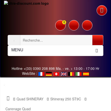
0
MENU
Hotline +(33) 0390 208 898 Ma. - ve. > 13:00 - 17:00 Hr
WebSite :
Quad SHINERAY
Shineray 250 ST9C
Carenage Quad