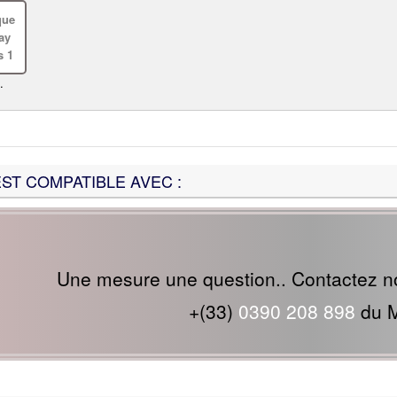
.
ST COMPATIBLE AVEC :
Une mesure une question.. Contactez n
+(33)
0390 208 898
du M