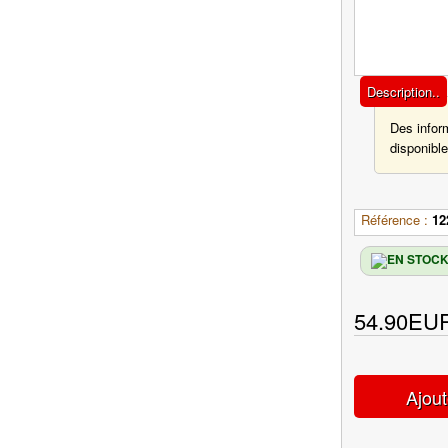
Description..
Des infor
disponible
Référence :
12
54.90EU
Ajout