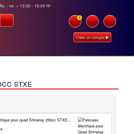
a. - ve. > 13:00 - 16:00 Hr
0
Créer un compte
0CC STXE
trique pour quad Shineray 250cc STXE..