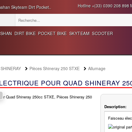
Hotline +(33) 0390 208 898 M
ashan Skyteam Dirt Pocket..
ASHAN
DIRT BIKE
POCKET BIKE
SKYTEAM
SCOOTER
d SHINERAY
Pièces Shineray 250 STXE
Allumage
ÉLECTRIQUE POUR QUAD SHINERAY 25
Description:
Faisceau élec