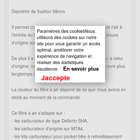
Diamètre de fixation 58mm
Il permet comparer une admission plus grande de l'air à
Paramètres des cookiesNous
l'entrée du carburateur comparé au filtre qui se trouve
utilisons des cookies sur notre
d'origine sur le carburateur.
site pour vous garantir un accès
optimal, améliorer votre
expérience de navigation et
De plus il a un pouvoir de filtration bien supèrieur à celui
réaliser des statistiques
d'origine, ce qui vous permettra de préserver encore plus
En savoir plus
daudience.
longtemps votre moteur.
Jaccepte
La couleur du filtre à air dépend de ce que nous avons en
stock au moment de la commande.
Ce filtre à air s'adapte sur :
- les carburateur de type Dellorto SHA,
- les carburateur d'origine sur MTA4,
- les kits carburateur pour pocket bike à refroidissement