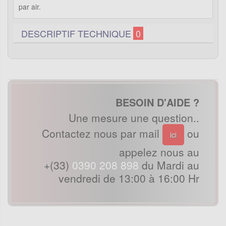
par air.
DESCRIPTIF TECHNIQUE
0
BESOIN D'AIDE ?
Une mesure une question..
Contactez nous par mail
ou
ici
appelez nous au
+(33)
0390 208 898
du Mardi au
vendredi de 13:00 à 16:00 Hr