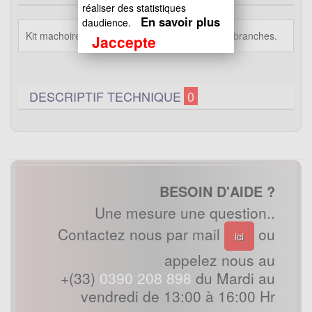
réaliser des statistiques
En savoir plus
daudience.
Kit machoire Racing Zocchi pour embrayage 2 branches.
Jaccepte
DESCRIPTIF TECHNIQUE
0
BESOIN D'AIDE ?
Une mesure une question..
Contactez nous par mail
ou
ici
appelez nous au
+(33)
0390 208 898
du Mardi au
vendredi de 13:00 à 16:00 Hr