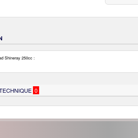
N
ad Shineray 250cc :
 TECHNIQUE
0