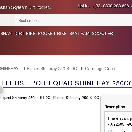
Hotline +(33) 0390 208 898 M
ashan Skyteam Dirt Pocket..
ASHAN
DIRT BIKE
POCKET BIKE
SKYTEAM
SCOOTER
 SHINERAY
Pièces Shineray 250 ST9C
Carenage Quad
ILLEUSE POUR QUAD SHINERAY 250CC
Description:
Phare avant p
- XY250ST-9C