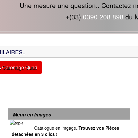
Une mesure une question.. Contactez n
+(33)
0390 208 898
du M
ILAIRES..
es Carenage Quad
Menu en Images
Catalogue en imgage..
Trouvez vos Pièces
détachées en 3 clics !