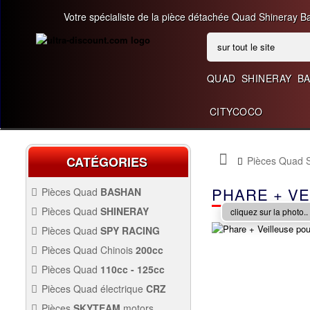
Votre spécialiste de la pièce détachée Quad Shineray B
QUAD
SHINERAY
B
CITYCOCO
CATÉGORIES
Pièces Quad
PHARE + VE
Pièces Quad
BASHAN
200CC BS200S3
Pièces Quad
SHINERAY
cliquez sur la photo..
PIÈCES 350CC
Pièces Quad
SPY RACING
PIÈCES QUAD SPY250F1
Pièces Quad Chinois
200cc
200CC BS200S7
PIÈCES QUAD CHINOIS
Pièces Quad
110cc - 125cc
200CC
PIÈCES QUAD
110CC -
Pièces Quad électrique
CRZ
PIÈCES 300CC
125CC
Allumage Quad
PIÈCES QUAD
Pièces
SKYTEAM
motors