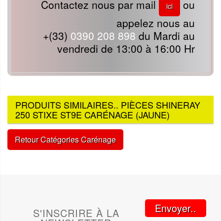
Contactez nous par mail
ou
ici
appelez nous au
+(33)
0390 208 898
du Mardi au
vendredi de 13:00 à 16:00 Hr
PRODUITS SIMILAIRES.. PIÈCES SHINERAY
250 STIXE ST9E CARÉNAGE (JAUNE)
Retour Catégories Carénage
Envoyer..
S'INSCRIRE À LA