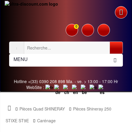
0
MENU
Hotline +(33) 0390 208 898 Ma. - ve. > 13:00 - 17:00 Hr
WebSite :
Pièces Quad SHINERAY
Pièces Shineray 250
STIXE ST9E
Carénage