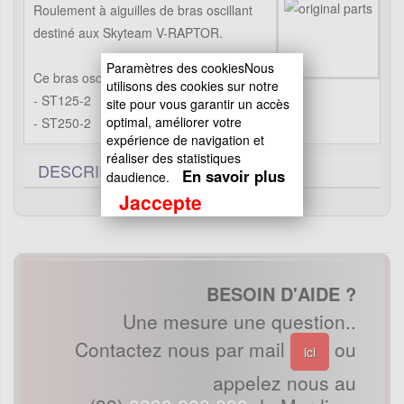
Roulement à aiguilles de bras oscillant
destiné aux Skyteam V-RAPTOR.
Paramètres des cookiesNous
Ce bras oscillant s'adapte sur les Dax :
utilisons des cookies sur notre
- ST125-2
site pour vous garantir un accès
optimal, améliorer votre
- ST250-2
expérience de navigation et
réaliser des statistiques
DESCRIPTIF TECHNIQUE
0
En savoir plus
daudience.
Jaccepte
BESOIN D'AIDE ?
Une mesure une question..
Contactez nous par mail
ou
ici
appelez nous au