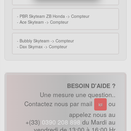
-
PBR Skyteam ZB Honda -> Compteur
-
Ace Skyteam -> Compteur
-
Bubbly Skyteam -> Compteur
-
Dax Skymax -> Compteur
BESOIN D'AIDE ?
Une mesure une question..
Contactez nous par mail
ou
ici
appelez nous au
+(33)
0390 208 898
du Mardi au
vendredi de 13:00 à 16:00 Hr