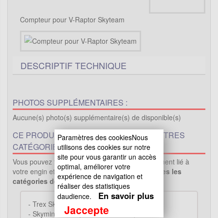
Compteur pour V-Raptor Skyteam
DESCRIPTIF TECHNIQUE
PHOTOS SUPPLÉMENTAIRES :
Aucune(s) photo(s) supplémentaire(s) de disponible(s)
CE PRODUIT EST PROPOSÉ DANS D'AUTRES
Paramètres des cookiesNous
CATÉGORIES
utilisons des cookies sur notre
site pour vous garantir un accès
Vous pouvez trouver ici le même produit directement lié à
optimal, améliorer votre
votre engin et vérifier la compatibiliter..(
Voir toutes les
expérience de navigation et
catégories de ce produit..
)
réaliser des statistiques
En savoir plus
daudience.
-
Trex Skyteam -> Compteur
Jaccepte
-
Skymini Monkey - Gorilla -> Compteur