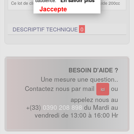
En savoir plus
daudience.
Ce lot de clignotant droit/gauche pour Quad liquide 200cc
Jaccepte
DESCRIPTIF TECHNIQUE
0
BESOIN D'AIDE ?
Une mesure une question..
Contactez nous par mail
ou
ici
appelez nous au
+(33)
0390 208 898
du Mardi au
vendredi de 13:00 à 16:00 Hr