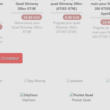
34.90
6.90
EUR
EUR
24.
Retroviseurs pour
Poignée pour quad
Quad Shineray 250cc
Shineray 250cc
R
Poignée de 
ST-9E
(STIXE ST9E)
main pour S
250 STIXE S
ec
ur
s Compteur
CityCoco
Pocket Quad