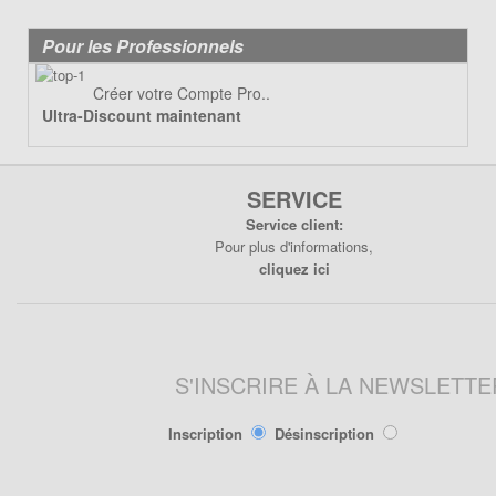
Lanceur
Moteur
Pour les Professionnels
Pneumatique
Créer votre Compte Pro..
Poignée
Ultra-Discount maintenant
Poignées de Lanceur
Refroidissement
Transmission
SERVICE
Service client:
PIÈCES POCKET RÉPLIQUE
Pour plus d'informations,
R1
cliquez ici
Allumage
Câbles de frein
Carburation
S'INSCRIRE À LA NEWSLETTE
Carenage
Chassis
Inscription
Désinscription
Électrique
Embrayage