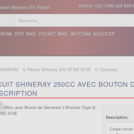
Hotline +(33) 0390 208 898 M
ashan Skyteam Dirt Pocket..
ASHAN
DIRT BIKE
POCKET BIKE
SKYTEAM
SCOOTER
 SHINERAY
Pièces Shineray 250 STIXE ST9E
Compteur
CUIT SHINERAY 250CC AVEC BOUTON
ESCRIPTION
Description:
Coupe circuit