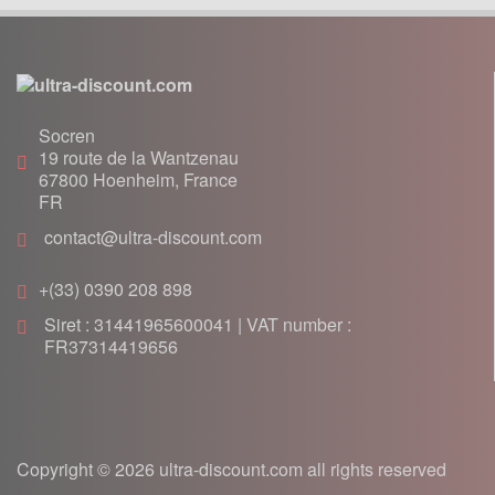
Freinage
Joints
Lanceur
Moteur
Socren
Pneumatique
19 route de la Wantzenau
Poignée, cables
67800
Hoenheim, France
FR
Pot d'échappement
contact@ultra-discount.com
Roulement
Transmission
+(33) 0390 208 898
Siret : 31441965600041 | VAT number :
FR37314419656
Copyright © 2026 ultra-discount.com all rights reserved