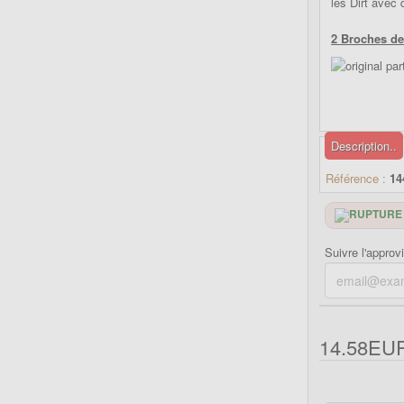
les Dirt avec 
2 Broches de
Description..
Référence :
14
Suivre l'approv
14.58EU