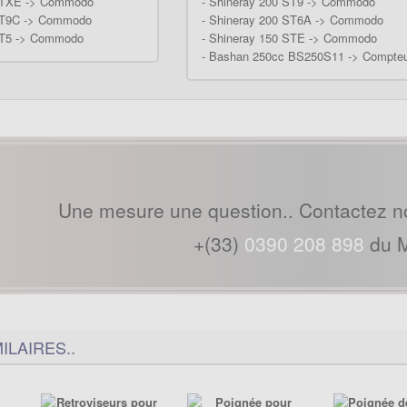
STXE -> Commodo
-
Shineray 200 ST9 -> Commodo
ST9C -> Commodo
-
Shineray 200 ST6A -> Commodo
ST5 -> Commodo
-
Shineray 150 STE -> Commodo
-
Bashan 250cc BS250S11 -> Compte
Une mesure une question.. Contactez n
+(33)
0390 208 898
du M
ILAIRES..