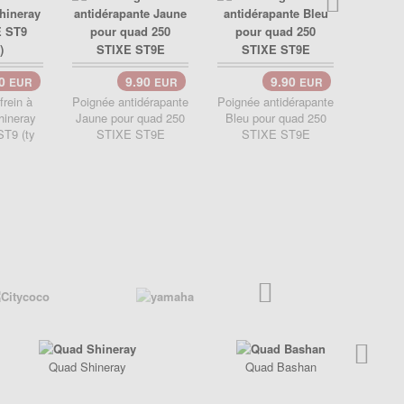
90
9.90
9.90
EUR
EUR
EUR
frein à
Poignée antidérapante
Poignée antidérapante
Poignée
hineray
Jaune pour quad 250
Bleu pour quad 250
Vert 
T9 (ty
STIXE ST9E
STIXE ST9E
ST
Quad Shineray
Quad Bashan