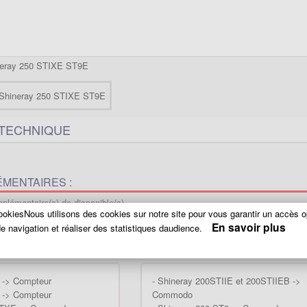
neray 250 STIXE ST9E
 TECHNIQUE
MENTAIRES :
plémentaire(s) de disponible(s)
okiesNous utilisons des cookies sur notre site pour vous garantir un accès o
En savoir plus
T PROPOSÉ DANS D'AUTRES CATÉGORIES
e navigation et réaliser des statistiques daudience.
 le même produit directement lié à votre engin et vérifier la compatibiliter..(
Vo
 -> Compteur
-
Shineray 200STIIE et 200STIIEB ->
 -> Compteur
Commodo