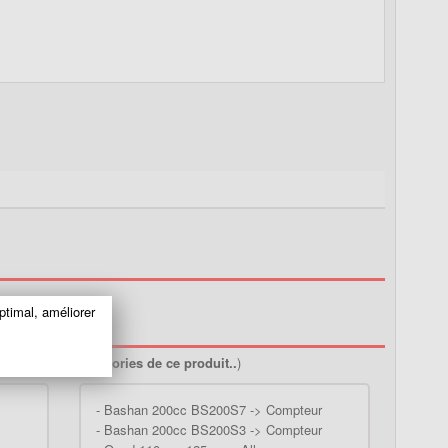
ptimal, améliorer
ir toutes les catégories de ce produit..
)
-
Bashan 200cc BS200S7 -> Compteur
-
Bashan 200cc BS200S3 -> Compteur