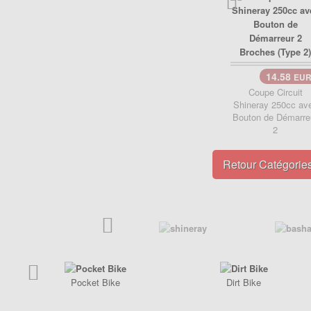
Poignée de Lanceur
Pot d'échappement
Poignée, cables
Roulements
Pot d'échappement
Transmission
Refroidissement
14.58
EU
Transmission
PIÈCES QUAD ÉLECTRIQUE
Coupe Circuit
CRZ
Shineray 250cc av
PIÈCES RACING POCKET ZPF
Bouton de Démarre
Carénage
2
Allumage
Chassis
Amortisseur de direction
Retour Catégorie
Electrique
Câbles
Freinage
Carburation
Pneumatique
Embout tuning et valves
Transmission
Embrayage
Freinage
Joint
Pocket Bike
Dirt Bike
Kit Nos