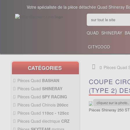
Votre spécialiste de la pièce détachée Quad Shineray B
QUAD
SHINERAY
B
CITYCOCO
CATÉGORIES
Pièces Quad
COUPE CIR
Pièces Quad
BASHAN
200CC BS200S3
Pièces Quad
SHINERAY
(TYPE 2) D
PIÈCES 350CC
Pièces Quad
SPY RACING
PIÈCES QUAD SPY250F1
cliquez sur la photo..
Pièces Quad Chinois
200cc
PIÈCES QUAD CHINOIS
Pièces Quad
110cc - 125cc
200CC
PIÈCES QUAD
110CC -
Pièces Quad électrique
CRZ
PIÈCES 300CC
125CC
Allumage Quad
PIÈCES QUAD
Pièces
SKYTEAM
motors