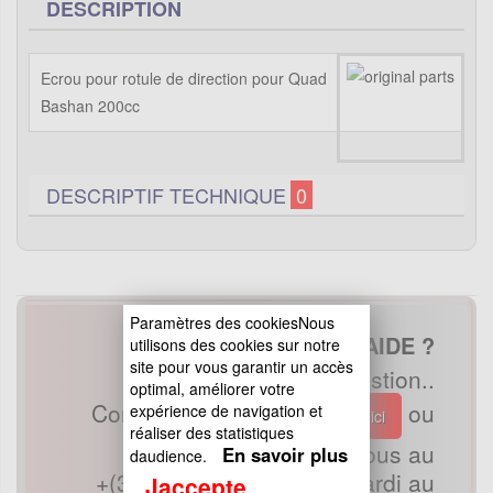
DESCRIPTION
Ecrou pour rotule de direction pour Quad
Bashan 200cc
DESCRIPTIF TECHNIQUE
0
Paramètres des cookiesNous
BESOIN D'AIDE ?
utilisons des cookies sur notre
site pour vous garantir un accès
Une mesure une question..
optimal, améliorer votre
Contactez nous par mail
ou
expérience de navigation et
ici
réaliser des statistiques
appelez nous au
En savoir plus
daudience.
+(33)
0390 208 898
du Mardi au
Jaccepte