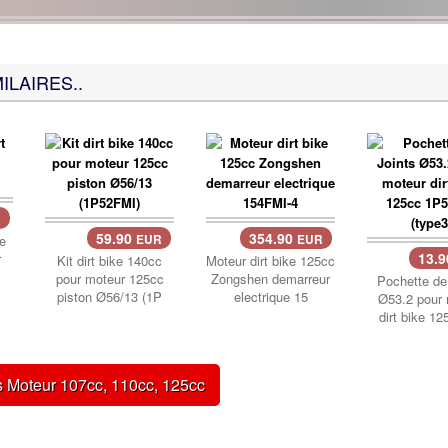
ILAIRES..
R
59.90
354.90
ke
EUR
EUR
13.
r
Kit dirt bike 140cc
Moteur dirt bike 125cc
pour moteur 125cc
Zongshen demarreur
Pochette de
piston Ø56/13 (1P
electrique 15
Ø53.2 pour 
dirt bike 1
s Moteur 107cc, 110cc, 125cc