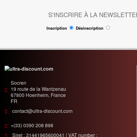
Lanceur
Moteur
S'INSCRIRE À LA NEWSLETTE
Pneumatique
Poignée
Inscription
Désinscription
Poignées de Lanceur
Refroidissement
Transmission
PIÈCES POCKET RÉPLIQUE
R1
Socren
Allumage
19 route de la Wantzenau
Câbles de frein
67800
Hoenheim, France
Carburation
FR
Carenage
contact@ultra-discount.com
Chassis
+(33) 0390 208 898
Électrique
Embrayage
Siret : 31441965600041 | VAT number :