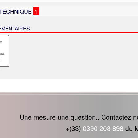
 TECHNIQUE
1
MENTAIRES :
.
Une mesure une question.. Contactez n
+(33)
0390 208 898
du M