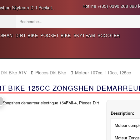
Hotline +(33) 0390 208 898 M
ashan Skyteam Dirt Pocket..
ASHAN
DIRT BIKE
POCKET BIKE
SKYTEAM
SCOOTER
 Dirt Bike ATV
Pieces Dirt Bike
Moteur 107cc, 110cc, 125cc
RT BIKE 125CC ZONGSHEN DEMARREUR
Description:
Moteur compl
Moteur Zongs