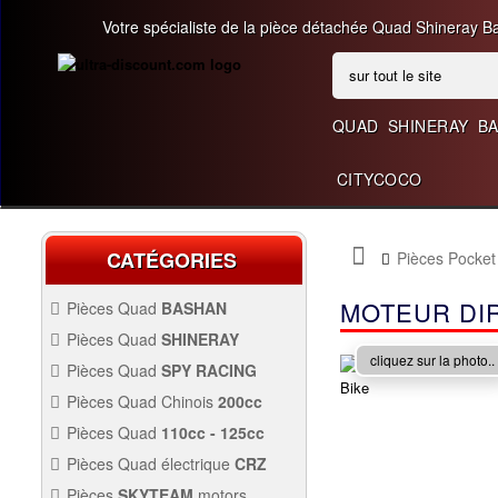
Votre spécialiste de la pièce détachée Quad Shineray B
QUAD
SHINERAY
B
CITYCOCO
CATÉGORIES
Pièces Pocket
MOTEUR DI
Pièces Quad
BASHAN
200CC BS200S3
Pièces Quad
SHINERAY
PIÈCES 350CC
cliquez sur la photo..
Pièces Quad
SPY RACING
PIÈCES QUAD SPY250F1
Pièces Quad Chinois
200cc
200CC BS200S7
PIÈCES QUAD CHINOIS
Pièces Quad
110cc - 125cc
200CC
PIÈCES QUAD
110CC -
Pièces Quad électrique
CRZ
PIÈCES 300CC
125CC
Allumage Quad
PIÈCES QUAD
Pièces
SKYTEAM
motors