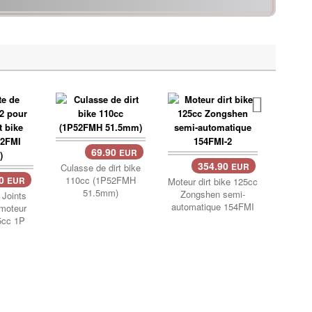
69.90
EUR
354.90
Culasse de dirt bike
EUR
90
110cc (1P52FMH
EUR
Moteur dirt bike 125cc
Poche
51.5mm)
Zongshen semi-
pour mo
 Joints
automatique 154FMI
125
moteur
25cc 1P