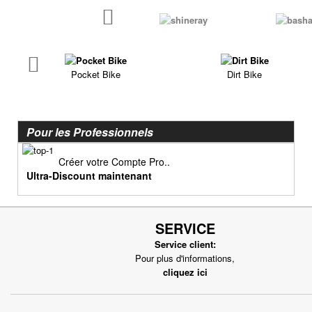
Poignée de Lanceur
Pot d'échappement
Poignée, cables
Roulements
Pot d'échappement
Transmission
Refroidissement
Pocket Bike
Dirt Bike
Transmission
PIÈCES QUAD ÉLECTRIQUE
CRZ
PIÈCES RACING POCKET ZPF
Carénage
Pour les Professionnels
Allumage
Chassis
Amortisseur de direction
Créer votre Compte Pro..
Electrique
Ultra-Discount maintenant
Câbles
Freinage
Carburation
Pneumatique
Embout tuning et valves
Transmission
SERVICE
Embrayage
Service client:
Freinage
Pour plus d'informations,
cliquez ici
Joint
Kit Nos