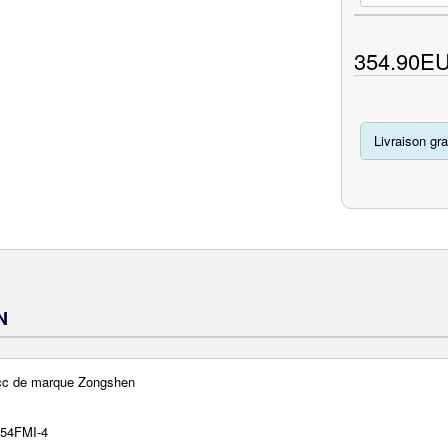
354.90E
Livraison gra
N
cc de marque Zongshen
154FMI-4