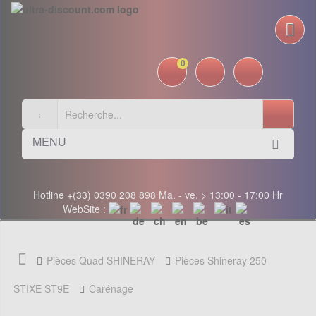
0
MENU
Hotline +(33) 0390 208 898 Ma. - ve. > 13:00 - 17:00 Hr
WebSite :
Pièces Quad SHINERAY
Pièces Shineray 250
STIXE ST9E
Carénage