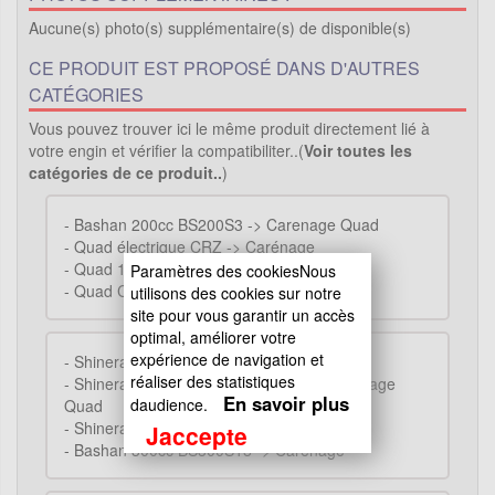
Aucune(s) photo(s) supplémentaire(s) de disponible(s)
CE PRODUIT EST PROPOSÉ DANS D'AUTRES
CATÉGORIES
Vous pouvez trouver ici le même produit directement lié à
votre engin et vérifier la compatibiliter..(
Voir toutes les
catégories de ce produit..
)
-
Bashan 200cc BS200S3 -> Carenage Quad
-
Quad électrique CRZ -> Carénage
-
Quad 110cc - 125cc -> Carénage
Paramètres des cookiesNous
-
Quad Chinois 200cc -> Carenage quad
utilisons des cookies sur notre
site pour vous garantir un accès
optimal, améliorer votre
expérience de navigation et
-
Shineray 250 STXE -> Carenage
réaliser des statistiques
-
Shineray 200STIIE et 200STIIEB -> Carenage
En savoir plus
daudience.
Quad
-
Shineray 150 STE -> Carenage Quad
Jaccepte
-
Bashan 300cc BS300S18 -> Carenage