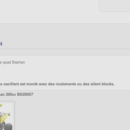
N
 de quad Bashan
ras oscillant est monté avec des roulements ou des silent blocks.
han 200cc BS200S7