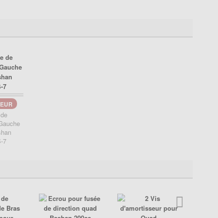
EUR
 de
 Gauche
shan
-7