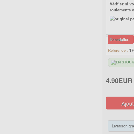
Vérifiez si v
roulements ou
Description..
Référence :
17
4.90EUR
Ajout
Livraison gra