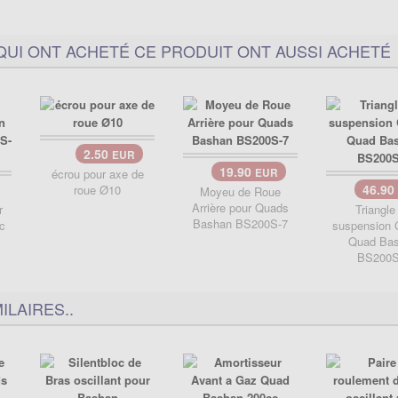
QUI ONT ACHETÉ CE PRODUIT ONT AUSSI ACHETÉ
2.50
EUR
19.90
écrou pour axe de
EUR
46.90
roue Ø10
Moyeu de Roue
Arrière pour Quads
r
Triangle
Bashan BS200S-7
c
suspension
Quad Ba
BS200S
ILAIRES..