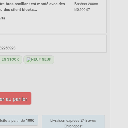
otre bras oscillant est monté avec des
 des silent blocks...
62256923
EN STOCK
NEUF
er au panier
tuite à partir de
100€
Livraison express
24h
avec
Chronopost