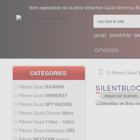
Votre spécialiste de la pièce détachée Quad Shineray B
QUAD
SHINERAY
B
CITYCOCO
CATÉGORIES
Pièces Quad
SILENTBLO
Pièces Quad
BASHAN
200CC BS200S3
Pièces Quad
SHINERAY
cliquez sur la photo..
PIÈCES 350CC
Pièces Quad
SPY RACING
PIÈCES QUAD SPY250F1
Pièces Quad Chinois
200cc
PIÈCES QUAD CHINOIS
Pièces Quad
110cc - 125cc
200CC
PIÈCES QUAD
110CC -
Pièces Quad électrique
CRZ
125CC
Allumage Quad
PIÈCES QUAD
Pièces
SKYTEAM
motors