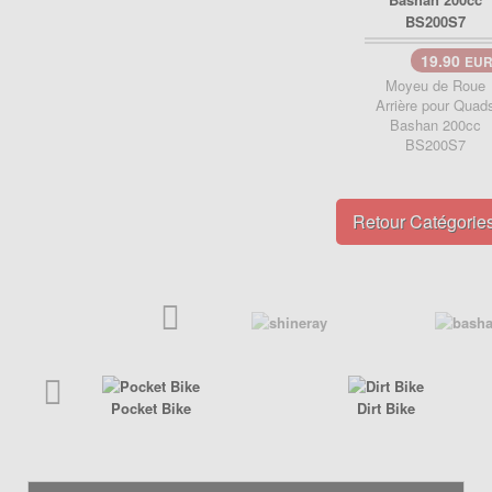
Poignée de Lanceur
Pot d'échappement
Poignée, cables
Roulements
19.90
EU
Pot d'échappement
Moyeu de Roue
Transmission
Refroidissement
Arrière pour Quad
Bashan 200cc
Transmission
PIÈCES QUAD ÉLECTRIQUE
BS200S7
CRZ
PIÈCES RACING POCKET ZPF
Carénage
Allumage
Retour Catégorie
Chassis
Amortisseur de direction
Electrique
Câbles
Freinage
Carburation
Pneumatique
Embout tuning et valves
Transmission
Embrayage
Freinage
Pocket Bike
Dirt Bike
Joint
Kit Nos