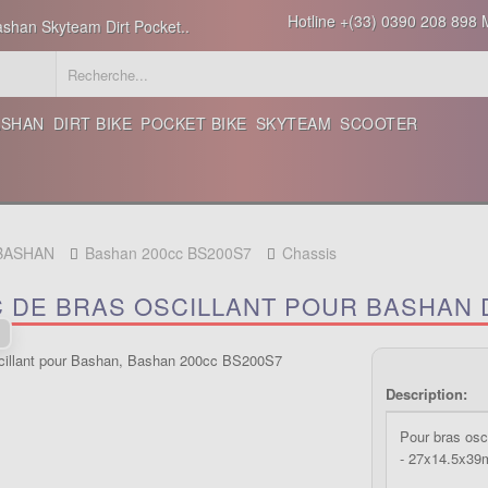
Hotline +(33) 0390 208 898 M
ashan Skyteam Dirt Pocket..
ASHAN
DIRT BIKE
POCKET BIKE
SKYTEAM
SCOOTER
 BASHAN
Bashan 200cc BS200S7
Chassis
C DE BRAS OSCILLANT POUR BASHAN 
Description:
Pour bras osc
- 27x14.5x3