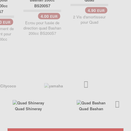
4.90
EUR
4.00
EUR
2 Vis d'amortisseur
90
pour Quad
EUR
Ecrou pour fusée de
Kit rou
direction quad Bashan
de rou
ement de
200cc BS200S7
Bash
nt pour
00cc
Quad Shineray
Quad Bashan