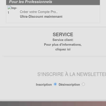
Lanceur
Pour les Professionnels
Moteur
Créer votre Compte Pro..
Pneumatique
Ultra-Discount maintenant
Poignée
Poignées de Lanceur
SERVICE
Refroidissement
Service client:
Transmission
Pour plus d'informations,
cliquez ici
PIÈCES POCKET RÉPLIQUE
R1
Allumage
Câbles de frein
S'INSCRIRE À LA NEWSLETTE
Carburation
Carenage
Inscription
Désinscription
Chassis
Électrique
Embrayage