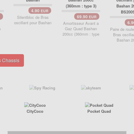
4.90
EUR
69.90
R
Silentbloc de Bras
EUR
6.
oscillant pour Bashan
Amortisseur Avant a
s
Gaz Quad Bashan
Paire de roul
200cc (360mm : type
Bras oscilla
Bashan 2
s Chassis
CityCoco
Pocket Quad